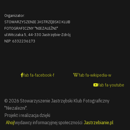
Organizator:
STOWARZYSZENIE JASTRZĘBSKI KLUB
FOTOGRAFICZNY "NIEZALEŻNI"
ul.Witczaka 5, 44-330 Jastrzębie-Zdrój
NIP: 6332236173
fab fa-facebook-f
fab fa-wikipedia-w
fab fa-youtube
© 2026 Stowarzyszenie Jastrzębski Klub Fotograficzny
"Niezależni".
Projekt i realizacja dzięki
Ahoj!
wydawcy informacyjnej społeczności
Jastrzebianie.pl