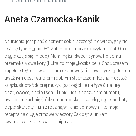
O n
Aneta Czarnocka-Kanik
Aneta Czarnocka-Kanik
Najtrudniej jest pisać o samym sobie, szczególnie wtedy, gdy nie
Czł
jest się typem „gaduły”. Zatem oto ja: przekroczyłam lat 40 (ale
ciągle czuję się młodo). Mam męża i dwóch synów. Po domu
przemykają dwa koty (Hultaj to moje „kocibejbe”). Choć czasem
zupełnie tego nie widać mam osobowość introwertyczną. Jestem
uważnym obserwatorem i dobrym słuchaczem. Kocham czytać
książki, słuchać dobrej muzyki (szczególnie na żywo), naturę i
ciszę, owoce, ciepło i sen… Lubię ludzi z poczuciem humoru,
uwielbiam kuchnię śródziemnomorską, a kubek gorącej herbaty,
ciepłe skarpety i film z rodziną w „kinie domowym” to moja
recepta na długie zimowe wieczory. Jak ognia unikam
cwaniactwa, kłamstwa i manipulacji.