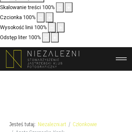
Pro
Skalowanie treści
100
%
Czcionka
100
%
Wysokość linii
100
%
Odstęp liter
100
%
Jesteś tutaj:
Niezalezni.art
Członkowie