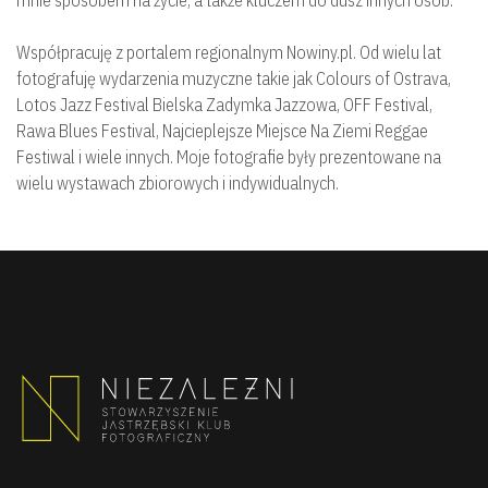
mnie sposobem na życie, a także kluczem do dusz innych osób.
Współpracuję z portalem regionalnym Nowiny.pl. Od wielu lat
fotografuję wydarzenia muzyczne takie jak Colours of Ostrava,
Lotos Jazz Festival Bielska Zadymka Jazzowa, OFF Festival,
Rawa Blues Festival, Najcieplejsze Miejsce Na Ziemi Reggae
Festiwal i wiele innych. Moje fotografie były prezentowane na
wielu wystawach zbiorowych i indywidualnych.