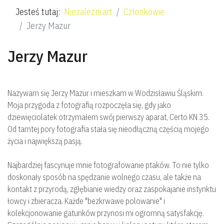
O 
Jesteś tutaj:
Niezalezni.art
Członkowie
Jerzy Mazur
Jerzy Mazur
Nazywam się Jerzy Mazur i mieszkam w Wodzisławiu Śląskim.
Moja przygoda z fotografią rozpoczęła się, gdy jako
Cz
dziewięciolatek otrzymałem swój pierwszy aparat, Certo KN 35.
Od tamtej pory fotografia stała się nieodłączną częścią mojego
życia i największą pasją.
Najbardziej fascynuje mnie fotografowanie ptaków. To nie tylko
doskonały sposób na spędzanie wolnego czasu, ale także na
kontakt z przyrodą, zgłębianie wiedzy oraz zaspokajanie instynktu
łowcy i zbieracza. Każde "bezkrwawe polowanie" i
kolekcjonowanie gatunków przynosi mi ogromną satysfakcję.