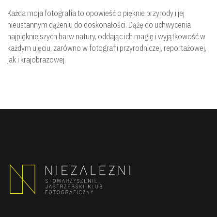
Każda moja fotografia to opowieść o pięknie przyrody i jej
nieustannym dążeniu do doskonałości. Dążę do uchwycenia
najpiękniejszych barw natury, oddając ich magię i wyjątkowość w
każdym ujęciu, zarówno w fotografii przyrodniczej, reportażowej,
jak i krajobrazowej.