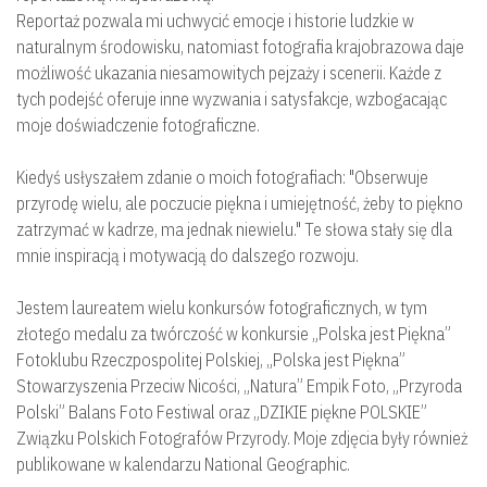
Reportaż pozwala mi uchwycić emocje i historie ludzkie w
naturalnym środowisku, natomiast fotografia krajobrazowa daje
możliwość ukazania niesamowitych pejzaży i scenerii. Każde z
tych podejść oferuje inne wyzwania i satysfakcje, wzbogacając
moje doświadczenie fotograficzne.
Kiedyś usłyszałem zdanie o moich fotografiach: "Obserwuje
przyrodę wielu, ale poczucie piękna i umiejętność, żeby to piękno
zatrzymać w kadrze, ma jednak niewielu." Te słowa stały się dla
mnie inspiracją i motywacją do dalszego rozwoju.
Jestem laureatem wielu konkursów fotograficznych, w tym
złotego medalu za twórczość w konkursie „Polska jest Piękna”
Fotoklubu Rzeczpospolitej Polskiej, „Polska jest Piękna”
Stowarzyszenia Przeciw Nicości, „Natura” Empik Foto, „Przyroda
Polski” Balans Foto Festiwal oraz „DZIKIE piękne POLSKIE”
Związku Polskich Fotografów Przyrody. Moje zdjęcia były również
publikowane w kalendarzu National Geographic.