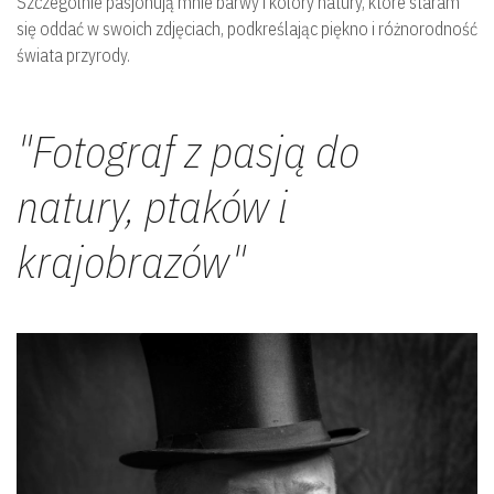
Szczególnie pasjonują mnie barwy i kolory natury, które staram
się oddać w swoich zdjęciach, podkreślając piękno i różnorodność
świata przyrody.
Ko
"Fotograf z pasją do
natury, ptaków i
krajobrazów"