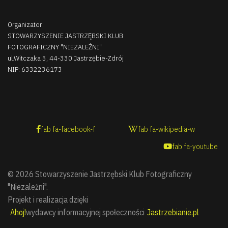
Organizator:
STOWARZYSZENIE JASTRZĘBSKI KLUB
FOTOGRAFICZNY "NIEZALEŻNI"
ul.Witczaka 5, 44-330 Jastrzębie-Zdrój
NIP: 6332236173
fab fa-facebook-f
fab fa-wikipedia-w
fab fa-youtube
© 2026 Stowarzyszenie Jastrzębski Klub Fotograficzny
"Niezależni".
Projekt i realizacja dzięki
Ahoj!
wydawcy informacyjnej społeczności
Jastrzebianie.pl